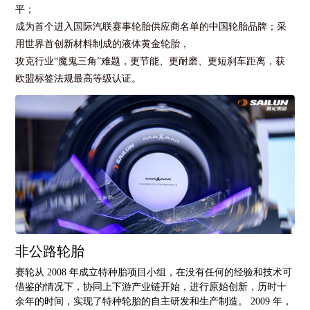
平；
成为首个进入国际汽联赛事轮胎供应商名单的中国轮胎品牌；采
用世界首创新材料制成的液体黄金轮胎，
攻克行业“魔鬼三角”难题，更节能、更耐磨、更短刹车距离，获
欧盟标签法规最高等级认证。
非公路轮胎
赛轮从 2008 年成立特种胎项目小组，在没有任何的经验和技术可
借鉴的情况下，协同上下游产业链开始，进行原始创新，历时十
余年的时间，实现了特种轮胎的自主研发和生产制造。 2009 年，