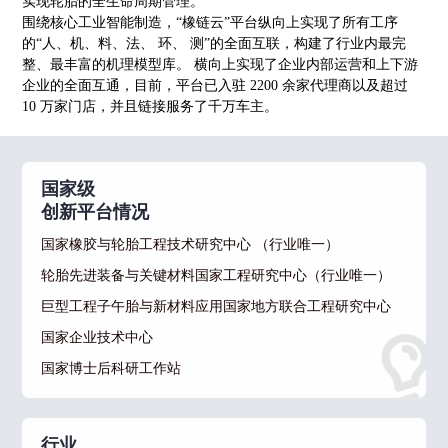
实现轮胎的全生命周期管理。
围绕核心工业智能制造，“橡链云”平台纵向上实现了所有工序
的“人、机、料、法、 环、 测”的全面互联，构建了行业内最完
整、最丰富的机理模型库。 横向上实现了企业内部运营和上下游
企业的全面互通，目前，平台已入驻 2200 余家代理商以及超过
10 万家门店，并且链接服务了千万车主。
国家级
创新平台情况
国家橡胶与轮胎工程技术研究中心 （行业唯一）
轮胎先进装备与关键材料国家工程研究中心（行业唯一）
巨型工程子午胎与新材料应用国家地方联合工程研究中心
国家企业技术中心
国家博士后科研工作站
行业