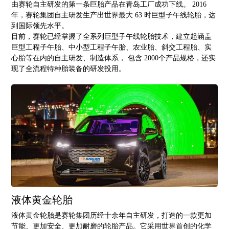
由赛轮自主研发的第一条巨胎产品在青岛工厂成功下线。 2016
年，赛轮集团自主研发生产出世界最大 63 时巨型子午线轮胎，达
到国际领先水平。
目前，赛轮已经掌握了全系列巨型子午线轮胎技术，建立起涵盖
巨型工程子午胎、中小型工程子午胎、农业胎、斜交工程胎、实
心胎等在内的自主研发、制造体系， 包含 2000个产品规格，还实
现了全流程特种胎装备的研发投用。
液体黄金轮胎
液体黄金轮胎是赛轮集团历经十余年自主研发，打造的一款更加
节能、更加安全、更加耐磨的轮胎产品。它采用世界首创的化学