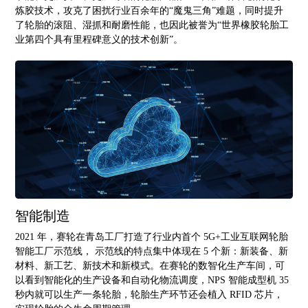
炼胶技术，攻克了困扰行业百余年的“魔鬼三角”难题，同时提升
了轮胎的滚阻、湿抓和耐磨性能，也因此被誉为“世界橡胶轮胎工
业第四个具有里程碑意义的技术创新”。
智能制造
2021 年，赛轮在青岛工厂打造了行业内首个 5G+工业互联网轮胎
智能工厂示范线， 示范线的特点集中体现在 5 个新：新装备、新
材料、新工艺、新技术和新模式。在赛轮的数智化生产车间，可
以看到智能化的生产设备和自动化物流调度，NPS 智能成型机 35
秒内就可以生产一条轮胎，轮胎生产环节还会植入 RFID 芯片，